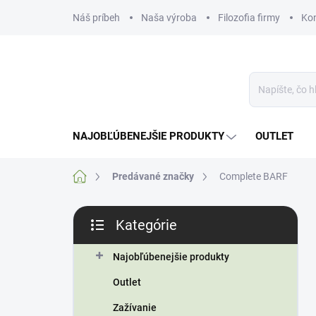
Prejsť
Náš príbeh
Naša výroba
Filozofia firmy
Ko
na
obsah
NAJOBĽÚBENEJŠIE PRODUKTY
OUTLET
Domov
Predávané značky
Complete BARF
B
Kategórie
o
Preskočiť
č
kategórie
n
Najobľúbenejšie produkty
ý
Outlet
p
a
Zažívanie