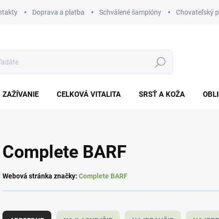
ntakty
Doprava a platba
Schválené šampióny
Chovateľský 
Hľadať
ZAŽÍVANIE
CELKOVÁ VITALITA
SRSŤ A KOŽA
OBL
Complete BARF
Webová stránka značky:
Complete BARF
R
a