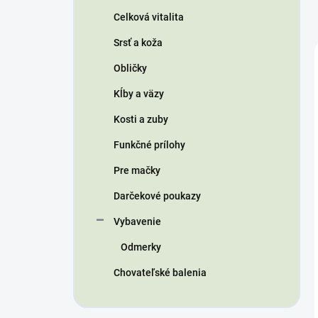
n
Celková vitalita
e
l
Srsť a koža
Obličky
Kĺby a väzy
Kosti a zuby
Funkčné prílohy
Pre mačky
Darčekové poukazy
Vybavenie
Odmerky
Chovateľské balenia