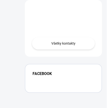
Potrebujete poradiť?
Som tu pre vás,
Lenka.
Všetky kontakty
FACEBOOK