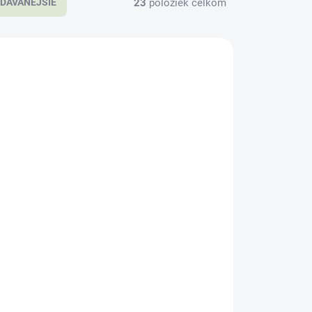
23
položiek celkom
DÁVANEJŠIE
VHODNÉ AJ PRE BIELE,
ČIERNE A MODRÉ
ZVIERATÁ
ADEM
SKLADEM
>5 KS)
(>5 KS)
Complete BARF
Essence pre stredné a
veľké plemená