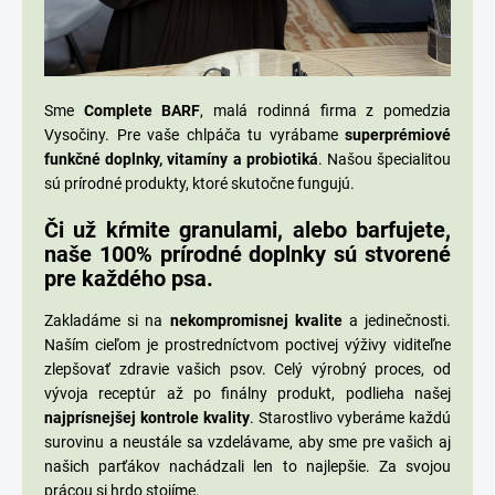
Sme
Complete BARF
, malá rodinná firma z pomedzia
Vysočiny. Pre vaše chlpáča tu vyrábame
superprémiové
funkčné doplnky, vitamíny a probiotiká
. Našou špecialitou
sú prírodné produkty, ktoré skutočne fungujú.
Či už kŕmite granulami, alebo barfujete,
naše 100% prírodné doplnky sú stvorené
pre každého psa.
Zakladáme si na
nekompromisnej kvalite
a jedinečnosti.
Naším cieľom je prostredníctvom poctivej výživy viditeľne
zlepšovať zdravie vašich psov. Celý výrobný proces, od
vývoja receptúr až po finálny produkt, podlieha našej
najprísnejšej kontrole kvality
. Starostlivo vyberáme každú
surovinu a neustále sa vzdelávame, aby sme pre vašich aj
našich parťákov nachádzali len to najlepšie. Za svojou
prácou si hrdo stojíme.