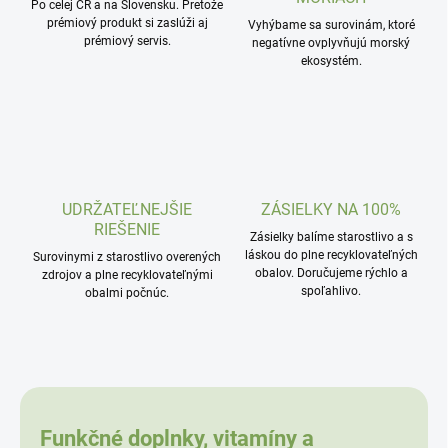
Po celej ČR a na Slovensku. Pretože
prémiový produkt si zaslúži aj
Vyhýbame sa surovinám, ktoré
prémiový servis.
negatívne ovplyvňujú morský
ekosystém.
UDRŽATEĽNEJŠIE
ZÁSIELKY NA 100%
RIEŠENIE
Zásielky balíme starostlivo a s
láskou do plne recyklovateľných
Surovinymi z starostlivo overených
obalov. Doručujeme rýchlo a
zdrojov a plne recyklovateľnými
spoľahlivo.
obalmi počnúc.
Funkčné doplnky, vitamíny a