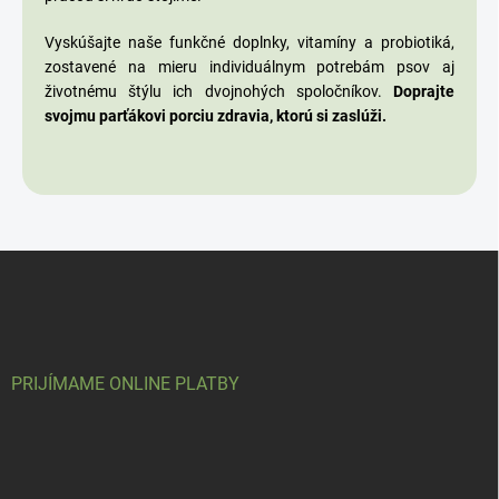
Vyskúšajte naše funkčné doplnky, vitamíny a probiotiká,
zostavené na mieru individuálnym potrebám psov aj
životnému štýlu ich dvojnohých spoločníkov.
Doprajte
svojmu parťákovi porciu zdravia, ktorú si zaslúži.
Z
á
p
ä
t
i
PRIJÍMAME ONLINE PLATBY
e