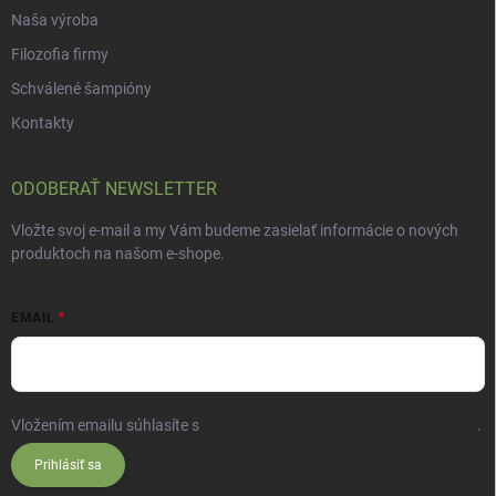
Naša výroba
Filozofia firmy
Schválené šampióny
Kontakty
ODOBERAŤ NEWSLETTER
Vložte svoj e-mail a my Vám budeme zasielať informácie o nových
produktoch na našom e-shope.
EMAIL
Vložením emailu súhlasíte s
Podmienkami ochrany osobných údajov
.
Prihlásiť sa