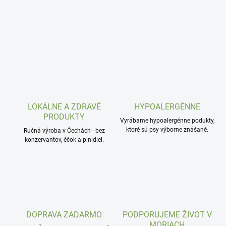
i
o
t
i
k
á
p
r
LOKÁLNE A ZDRAVÉ
HYPOALERGÉNNE
e
PRODUKTY
Vyrábame hypoalergénne podukty,
p
ktoré sú psy výborne znášané.
Ručná výroba v Čechách - bez
konzervantov, éčok a plnidiel.
s
o
v
DOPRAVA ZADARMO
PODPORUJEME ŽIVOT V
MORIACH