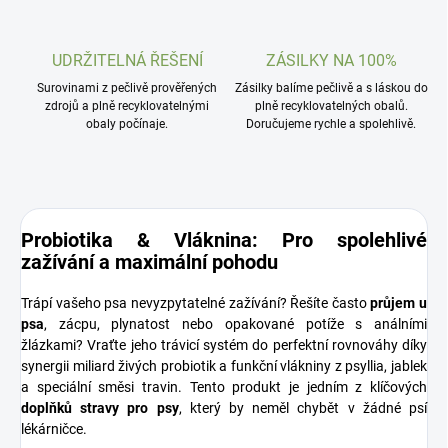
UDRŽITELNÁ ŘEŠENÍ
ZÁSILKY NA 100%
Surovinami z pečlivě prověřených
Zásilky balíme pečlivě a s láskou do
zdrojů a plně recyklovatelnými
plně recyklovatelných obalů.
obaly počínaje.
Doručujeme rychle a spolehlivě.
Probiotika & Vláknina: Pro spolehlivé
zažívání a maximální pohodu
Trápí vašeho psa nevyzpytatelné zažívání? Řešíte často
průjem u
psa
, zácpu, plynatost nebo opakované potíže s análními
žlázkami? Vraťte jeho trávicí systém do perfektní rovnováhy díky
synergii miliard živých probiotik a funkční vlákniny z psyllia, jablek
a speciální směsi travin. Tento produkt je jedním z klíčových
doplňků stravy pro psy
, který by neměl chybět v žádné psí
lékárničce.