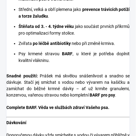
Střední, velká a obří plemena jako
prevence trávicích potíží
a torze žaludku
.
Štěňata od 3. - 4. týdne věku
jako součást prvních příkrmů
pro optimalizaci formy stolice.
Zvířata
po léčbě antibiotiky
nebo při změně krmiva.
Psy krmené stravou
BARF
, u které je potřeba doplnit
kvalitní vlákninu.
Snadné použití:
Prášek má skvělou snášenlivost a snadno se
dávkuje. Stačí jej smíchat s vodou nebo vývarem na kašičku a
zamíchat do běžné krmné dávky – ať už krmíte granulemi,
konzervou, vařenou stravou nebo kompletní
BARF pro psy
.
Complete BARF. Věda ve službách zdraví Vašeho psa.
Dávkování
Doporučenou dávku vždy smíchejte s vodou či vývarem přibližně v