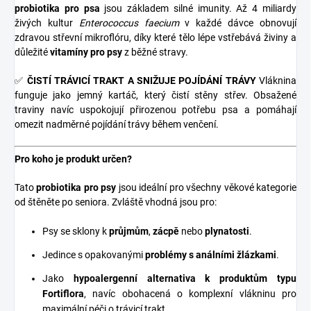
probiotika pro psa
jsou základem silné imunity. Až 4 miliardy
živých kultur
Enterococcus faecium
v každé dávce obnovují
zdravou střevní mikroflóru, díky které tělo lépe vstřebává živiny a
důležité
vitamíny pro psy
z běžné stravy.
✅
ČISTÍ TRÁVICÍ TRAKT A SNIŽUJE POJÍDÁNÍ TRÁVY
Vláknina
funguje jako jemný kartáč, který čistí stěny střev. Obsažené
traviny navíc uspokojují přirozenou potřebu psa a pomáhají
omezit nadměrné pojídání trávy během venčení.
Pro koho je produkt určen?
Tato
probiotika pro psy
jsou ideální pro všechny věkové kategorie
od štěněte po seniora. Zvláště vhodná jsou pro:
Psy se sklony k
průjmům
,
zácpě
nebo
plynatosti
.
Jedince s opakovanými
problémy s análními žlázkami
.
Jako
hypoalergenní alternativa k produktům typu
Fortiflora
, navíc obohacená o komplexní vlákninu pro
maximální péči o trávicí trakt.