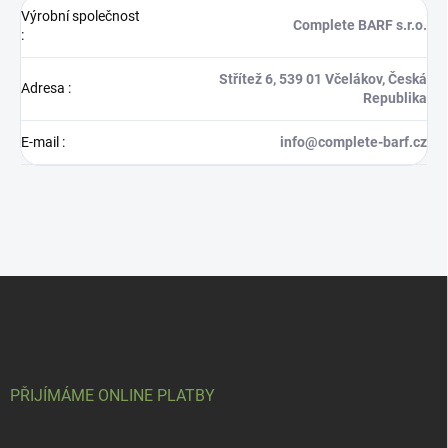
Výrobní společnost
Complete BARF s.r.o.
:
Střítež 6, 539 01 Včelákov, Česká
Adresa
:
Republika
E-mail
:
info@complete-barf.cz
Z
á
p
a
t
í
PŘIJÍMÁME ONLINE PLATBY