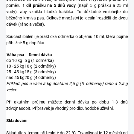
poměru
1 díl prášku na 5 dílů vody
(např. 5 g prášku a 25 ml
vody), aby vznikla hladká kašička. Tu důkladně vmíchejte do
běžného krmiva psa. Celkové množství je ideální rozdělit do dvou
dávek (ráno a večer).
Součástí balení je praktická odměrka o objemu 10 ml, která pojme
přibližně 5 g doplňku.
Váha psa
Denní dávka
do 10 kg
5 g (1 odměrka)
10 - 25 kg
10 g (2 odměrky)
25 - 45 kg
15 g (3 odměrky)
nad 45 kg
20 g (4 odměrky)
Příklad: pes o váze 5 kg dostane 2,5 g (½ odměrky) ráno a 2,5 g
večer.
Při akutním průjmu můžete denní dávku po dobu 1-3 dnů
zdvojnásobit. Přípravek je vhodný pro dlouhodobé užívání.
Skladování
Skladujte v temnu při teplotě do 22 °C. Trvanlivost je 12 měsíců od