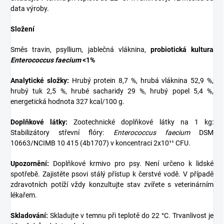
data výroby.
Složení
Směs travin, psyllium, jablečná vláknina,
probiotická kultura
Enterococcus faecium
<1%
Analytické složky:
Hrubý protein 8,7 %, hrubá vláknina 52,9 %,
hrubý tuk 2,5 %, hrubé sacharidy 29 %, hrubý popel 5,4 %,
energetická hodnota 327 kcal/100 g.
Doplňkové látky:
Zootechnické doplňkové látky na 1 kg:
Stabilizátory střevní flóry:
Enterococcus faecium
DSM
10663/NCIMB 10 415 (4b1707) v koncentraci 2x10¹¹ CFU.
Upozornění:
Doplňkové krmivo pro psy. Není určeno k lidské
spotřebě. Zajistěte psovi stálý přístup k čerstvé vodě. V případě
zdravotních potíží vždy konzultujte stav zvířete s veterinárním
lékařem.
Skladování:
Skladujte v temnu při teplotě do 22 °C. Trvanlivost je