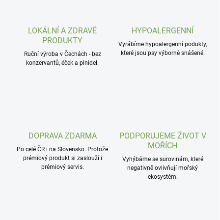
LOKÁLNÍ A ZDRAVÉ
HYPOALERGENNÍ
PRODUKTY
Vyrábíme hypoalergenní podukty,
které jsou psy výborně snášené.
Ruční výroba v Čechách - bez
konzervantů, éček a plnidel.
DOPRAVA ZDARMA
PODPORUJEME ŽIVOT V
MOŘÍCH
Po celé ČR i na Slovensko. Protože
prémiový produkt si zaslouží i
Vyhýbáme se surovinám, které
prémiový servis.
negativně ovlivňují mořský
ekosystém.