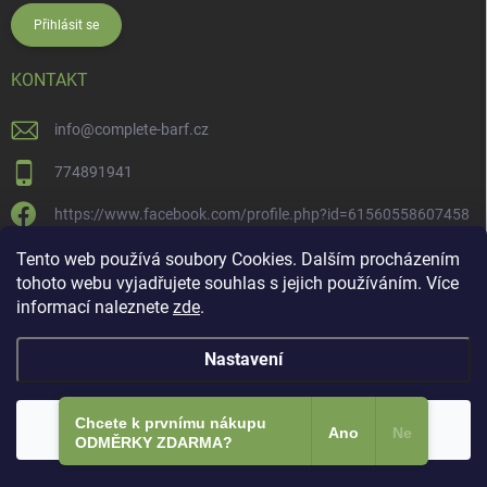
Přihlásit se
KONTAKT
info
@
complete-barf.cz
774891941
https://www.facebook.com/profile.php?id=61560558607458
completebarf
Tento web používá soubory Cookies. Dalším procházením
tohoto webu vyjadřujete souhlas s jejich používáním. Více
Complete BARF
informací naleznete
zde
.
Nastavení
Copyright 2026
Complete BARF
. Všechna práva vyhrazena.
Upravit
nastavení cookies
Chcete k prvnímu nákupu
Odmítnout
Souhlasím
Ano
Ne
ODMĚRKY ZDARMA?​
Vytvořil Shoptet