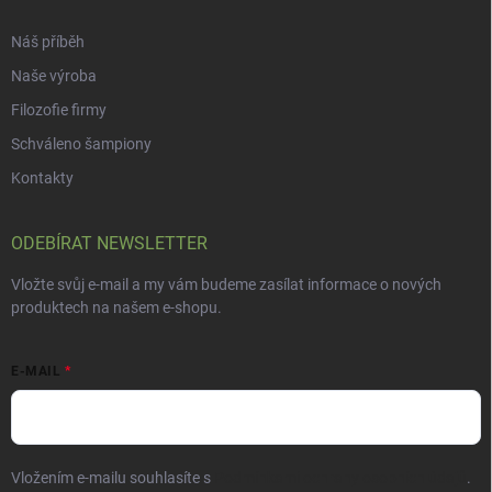
Náš příběh
Naše výroba
Filozofie firmy
Schváleno šampiony
Kontakty
ODEBÍRAT NEWSLETTER
Vložte svůj e-mail a my vám budeme zasílat informace o nových
produktech na našem e-shopu.
E-MAIL
Vložením e-mailu souhlasíte s
Podmínkami ochrany osobních údajů
.