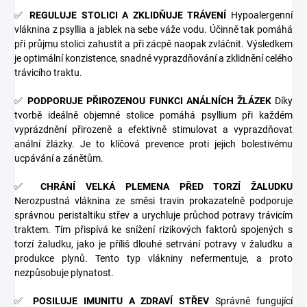
✅
REGULUJE STOLICI A ZKLIDŇUJE TRÁVENÍ
Hypoalergenní
vláknina z psyllia a jablek na sebe váže vodu. Účinně tak pomáhá
při průjmu stolici zahustit a při zácpě naopak zvláčnit. Výsledkem
je optimální konzistence, snadné vyprazdňování a zklidnění celého
trávicího traktu.
✅
PODPORUJE PŘIROZENOU FUNKCI ANÁLNÍCH ŽLÁZEK
Díky
tvorbě ideálně objemné stolice pomáhá psyllium při každém
vyprázdnění přirozeně a efektivně stimulovat a vyprazdňovat
anální žlázky. Je to klíčová prevence proti jejich bolestivému
ucpávání a zánětům.
✅
CHRÁNÍ VELKÁ PLEMENA PŘED TORZÍ ŽALUDKU
Nerozpustná vláknina ze směsi travin prokazatelně podporuje
správnou peristaltiku střev a urychluje průchod potravy trávicím
traktem. Tím přispívá ke snížení rizikových faktorů spojených s
torzí žaludku, jako je příliš dlouhé setrvání potravy v žaludku a
produkce plynů. Tento typ vlákniny nefermentuje, a proto
nezpůsobuje plynatost.
✅
POSILUJE IMUNITU A ZDRAVÍ STŘEV
Správně fungující