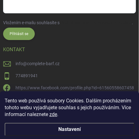
Vložením e-mailu souhlasíte s
Podmínkami ochrany osobních údajů
.
Přihlásit se
KONTAKT
info
@
complete-barf.cz
774891941
https://www.facebook.com/profile.php?id=61560558607458
completebarf
Tento web používá soubory Cookies. Dalším procházením
tohoto webu vyjadřujete souhlas s jejich používáním. Více
Complete BARF
informací naleznete
zde
.
Nastavení