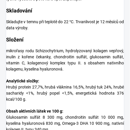
Skladování
Skladujte v temnu při teplotě do 22 °C. Trvanlivost je 12 měsíců od
data výroby.
Složení
mikrořasy rodu Schizochytrium, hydrolyzovaný kolagen vepřový,
inulin z kořene čekanky, chondroitin sulfát, glukosamin sulfát,
vitamin C, kolagenový komplex typu II. s obsahem nativního
kolagenu, kyselina hyaluronová.
Analytické složky:
Hrubý protein 27,7%, hrubá vláknina 16,5%, hrubý tuk 24%, hrubé
sacharidy <1%, hrubý popel <1,5%, energetická hodnota 376
kcal/100 g.
Obsah aktivních látek ve 100 g:
Glukosamin sulfát 8 300 mg, chondroitin sulfát 10 000 mg,
kyselina hyaluronová 830 mg, Omega-3 DHA 10 900 mg, nativní
kolagen II. typu 340 mg.