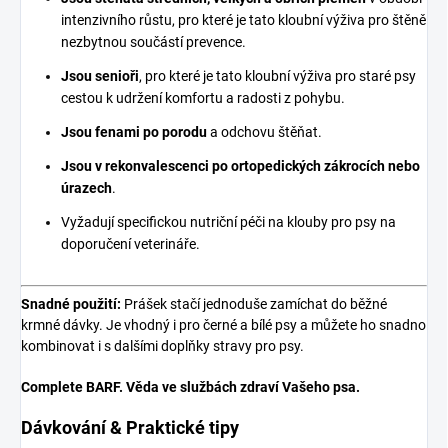
intenzivního růstu, pro které je tato kloubní výživa pro štěně
nezbytnou součástí prevence.
Jsou senioři
, pro které je tato kloubní výživa pro staré psy
cestou k udržení komfortu a radosti z pohybu.
Jsou fenami po porodu
a odchovu štěňat.
Jsou v rekonvalescenci po ortopedických zákrocích nebo
úrazech
.
Vyžadují specifickou nutriční péči na klouby pro psy na
doporučení veterináře.
Snadné použití:
Prášek stačí jednoduše zamíchat do běžné
krmné dávky. Je vhodný i pro černé a bílé psy a můžete ho snadno
kombinovat i s dalšími doplňky stravy pro psy.
Complete BARF. Věda ve službách zdraví Vašeho psa.
Dávkování & Praktické tipy