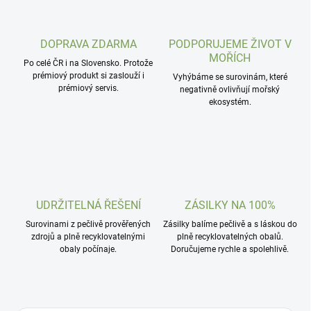
DOPRAVA ZDARMA
PODPORUJEME ŽIVOT V
MOŘÍCH
Po celé ČR i na Slovensko. Protože
prémiový produkt si zaslouží i
Vyhýbáme se surovinám, které
prémiový servis.
negativně ovlivňují mořský
ekosystém.
UDRŽITELNÁ ŘEŠENÍ
ZÁSILKY NA 100%
Surovinami z pečlivě prověřených
Zásilky balíme pečlivě a s láskou do
zdrojů a plně recyklovatelnými
plně recyklovatelných obalů.
obaly počínaje.
Doručujeme rychle a spolehlivě.