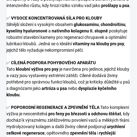
intenzivního růstu, kdy hrozí riziko vzniku vad jako
prošlapy u psa
.
✅
VYSOCE KONCENTROVANÁ SÍLA PRO KLOUBY
Silnější složení s vysokým obsahem
glukosaminu
,
chondroitinu
,
kyseliny hyaluronové
a
nativního kolagenu II. stupně
poskytuje
robustní stavební kameny pro regeneraci chrupavek a optimální
lubrikaci kloubů. Jedná se o ideální
vitamíny na klouby pro psy
,
jejichž tělo vyžaduje nekompromisní péči.
✅
CÍLENÁ PODPORA POHYBOVÉHO APARÁTU
Tato
kloubní výživa pro psy
je navržena pro jedince, jejichž klouby
a vazy jsou vystaveny extrémní zátěži. Cíleně dodává živiny
potřebné pro správnou funkci kloubů, což je kriticky důležité u psů
s diagnózami jako
artróza u psa
nebo
dysplazie kyčelního
kloubu
.
✅
POPORODNÍ REGENERACE A ZPEVNĚNÍ TĚLA
Tato komplexní
výživa je neocenitelná
pro feny po březosti a odchovu štěňat
, kdy
dochází k výraznému zátěžovému povolení vazů a měkkých tkání.
Hydrolyzovaný kolagen a další živiny cíleně podporují
urychlení
celkové regenerace
, opětovného
zpevnění těla
i
rychlejší