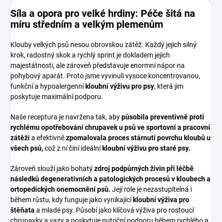
Síla a opora pro velké hrdiny: Péče šitá na
míru středním a velkým plemenům
Klouby velkých psů nesou obrovskou zátěž. Každý jejich silný
krok, radostný skok a rychlý sprint je dokladem jejich
majestátnosti, ale zároveň představuje enormní nápor na
pohybový aparát. Proto jsme vyvinuli vysoce koncentrovanou,
funkční a hypoalergenní
kloubní výživu pro psy
, která jim
poskytuje maximální podporu.
Naše receptura je navržena tak, aby
působila preventivně proti
rychlému opotřebování chrupavek u psů ve sportovní a pracovní
zátěži
a efektivně
zpomalovala proces stárnutí povrchu kloubů u
všech psů,
což z ní činí ideální
kloubní výživu pro staré psy.
Zároveň slouží jako bohatý
zdroj podpůrných živin při léčbě
následků degenerativních a patologických procesů v kloubech a
ortopedických onemocnění psů.
Její role je nezastupitelná i
během růstu, kdy funguje jako vynikající
kloubní výživa pro
štěňata
a mladé psy. Působí jako klíčová výživa pro rostoucí
chrupavky a vazy a poskytuje nutriční podporu během rychlého a