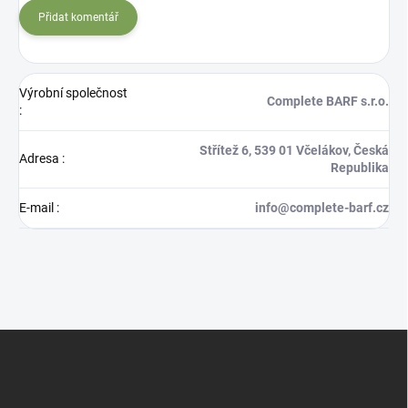
Přidat komentář
Výrobní společnost
Complete BARF s.r.o.
:
Střítež 6, 539 01 Včelákov, Česká
Adresa
:
Republika
E-mail
:
info@complete-barf.cz
Z
á
p
a