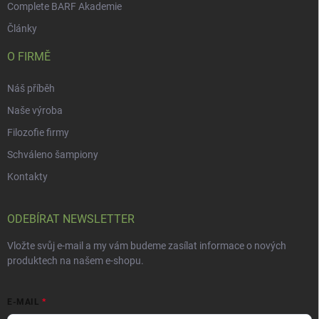
Complete BARF Akademie
Články
O FIRMĚ
Náš příběh
Naše výroba
Filozofie firmy
Schváleno šampiony
Kontakty
ODEBÍRAT NEWSLETTER
Vložte svůj e-mail a my vám budeme zasílat informace o nových
produktech na našem e-shopu.
E-MAIL