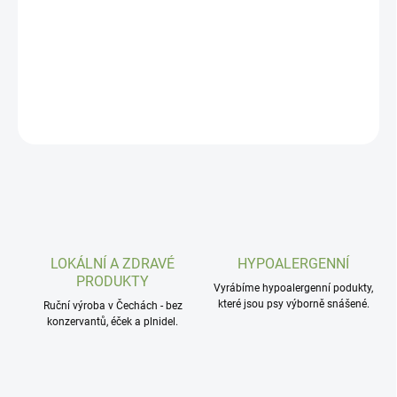
Jejich majestátnost stojí na kloubech, které nesou obrovskou
zátěž. Naše koncentrovaná péče buduje pevné základy pro život
plný síly a pohybu.
DETAILNÍ INFORMACE
ZEPTAT SE
LOKÁLNÍ A ZDRAVÉ
HYPOALERGENNÍ
PRODUKTY
Vyrábíme hypoalergenní podukty,
které jsou psy výborně snášené.
Ruční výroba v Čechách - bez
konzervantů, éček a plnidel.