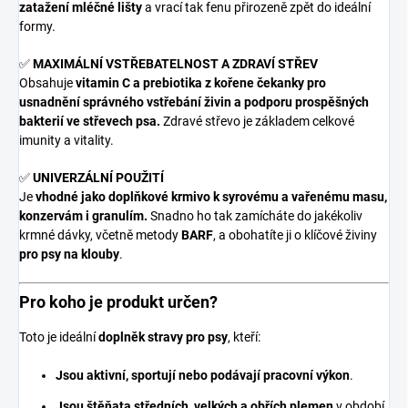
zatažení mléčné lišty
a vrací tak fenu přirozeně zpět do ideální
formy.
✅
MAXIMÁLNÍ VSTŘEBATELNOST A ZDRAVÍ STŘEV
Obsahuje
vitamin C a prebiotika z kořene čekanky pro
usnadnění správného vstřebání živin a podporu prospěšných
bakterií ve střevech psa.
Zdravé střevo je základem celkové
imunity a vitality.
✅
UNIVERZÁLNÍ POUŽITÍ
Je
vhodné jako doplňkové krmivo k syrovému a vařenému masu,
konzervám i granulím.
Snadno ho tak zamícháte do jakékoliv
krmné dávky, včetně metody
BARF
, a obohatíte ji o klíčové živiny
pro psy na klouby
.
Pro koho je produkt určen?
Toto je ideální
doplněk stravy pro psy
, kteří:
Jsou aktivní, sportují nebo podávají pracovní výkon
.
Jsou štěňata středních, velkých a obřích plemen
v období