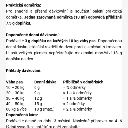
Praktická odměrka:
Pro snadné a přesné dávkování je součástí balení praktická
odměrka.
Jedna zarovnaná odměrka (10 ml) odpovídá přibližně
7,5 g doplňku.
Doporučené denní dávkování:
Podávejte
3 g doplňku na každých 10 kg váhy psa.
Doporučenou
denní dávku je ideální rozdělit do dvou porcí a smíchat s krmivem.
U psů velkých plemen nepřekračujte maximální množství 18 g
doplňku na den.
Příklady dávkování:
Váha psa
Denní dávka
Přibližně v odměrkách
10 – 20 kg
6 g
≈ ¾ odměrky
20 – 30 kg
9 g
≈ 1 a ¼ odměrky
30 – 40 kg
12 g
≈ 1 a ½ odměrky
40 – 50 kg
15 g
≈ 2 odměrky
60 kg a více
18 g (max.)
≈ 2 a ½ odměrky
Doporučená kúra:
Podávejte denně po dobu 3 měsíců. Následně přípravek na 4–6
týdnů vysaďte a poté kúru opět zopakujte.